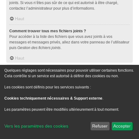
joints. Si vous n’êtes pas sûr de ce qui est autorisé à être chargé,
contactez l’administrateur pour plus d’informations.
Haut
Comment trouver tous mes fichiers joints ?
Pour accéder à la liste des fichiers que vous avez joints à vos
messages et messages privés, allez dans votre panneau de l’utilisateur
puis
Gestion des fichiers joints
.
Haut
Concernant phpBB
Quelques réglages sont nécessaires pour pouvoir utiliser certaines fonctions.
Cela contrôle si un service est autorisé à définir des cookies ou non.
Qui a développé ce logiciel de forum ?
Les cookies sont définis pour les services suivants :
Ce logiciel (dans sa version non modifiée) est développé et distribué
par
phpBB Limited
, qui en a les droits d’auteur. Il est publié sous la
Cookies techniquement nécessaires & Support externe
.
licence publique générale GNU version 2 (GPL-2.0) et peut être diffusé
librement. Pour plus d’informations, visitez la page «
Les paramètres peuvent être modifiés ultérieurement à tout moment.
À propos de phpBB
» (en anglais).
Haut
Vers les paramètres des cookies
Refuser
Accepter
Pourquoi la fonctionnalité X n’est pas disponible ?
Ce logiciel a été développé et mis sous licence par phpBB Limited. Si