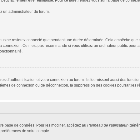
peut facilement être réinitialisé. Pour ce faire, rendez vous sur la page de connex
ez un administrateur du forum.
vous ne resterez connecté que pendant une durée déterminée. Cela empêche que quel
la connexion. Ce n’est pas recommandé si vous utilisez un ordinateur public pour ac
onctionnalité.
d’authentification et votre connexion au forum. Ils fournissent aussi des fonctionn
oblèmes de connexion ou de déconnexion, la suppression des cookies pourrait les r
tre base de données. Pour les modifier, accédez au
Panneau de l’utilisateur
(généra
 préférences de votre compte.