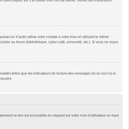
ion puis cliquez sur
J’ai oublié mon mot de passe
. Suivez les instructions
qu’un d’autre utilise votre compte à votre insu en utilisant le même
céder au forum (bibliothèque, cyber-café, université, etc.). Si vous ne voyez
alités telles que les indicateurs de lecture des messages (lu ou non lu) si
ésoudre.
lement ce lien est accessible en cliquant sur votre nom d’utilisateur en haut