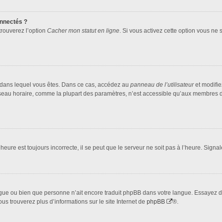
nnectés ?
trouverez l’option
Cacher mon statut en ligne
. Si vous activez cette option vous ne
lui dans lequel vous êtes. Dans ce cas, accédez au
panneau de l’utilisateur
et modifie
fuseau horaire, comme la plupart des paramètres, n’est accessible qu’aux membres d
heure est toujours incorrecte, il se peut que le serveur ne soit pas à l’heure. Sign
 langue ou bien que personne n’ait encore traduit phpBB dans votre langue. Essayez 
ous trouverez plus d’informations sur le site Internet de
phpBB
®.