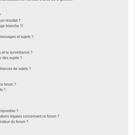
?
n résultat ?
ge blanche ?!
messages et sujets ?
s et la surveillance ?
r des sujets ?
llances de sujets ?
 ce forum ?
ts ?
disponible ?
stions légales concernant ce forum ?
rateur du forum ?