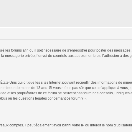
ré les forums afin qu’il soit nécessaire de s’enregistrer pour poster des messages. 
la messagerie privée, l’envoi de courriels aux autres membres, l’adhésion à des gr
États-Unis qui dit que les sites Internet pouvant recueillir des informations de mi
r un mineur de moins de 13 ans. Si vous n’êtes pas sûr que cela s’applique à vous, l
ted et les propriétaires de ce forum ne peuvent pas fournir de conseils juridiques e
 abus ou les questions légales concernant ce forum ? ».
veaux comptes. Il peut également avoir banni votre IP ou interdit le nom d’utilisate