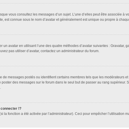
orsque vous consultez les messages d’un sujet. L’une d’elles peut être associée à 
nde, est connue sous le nom d’avatar et généralement est unique ou propre à cha
er un avatar en utilisant l’une des quatre méthodes d’avatar suivantes : Gravatar, ga
ouvez pas utiliser d’avatar, contactez un administrateur du forum.
bre de messages postés ou identifient certains membres tels que les modérateurs et
z de poster des messages sur le forum dans le seul but de passer au rang supérieur. 
.
connecter !?
 la fonction a été activée par l’administrateur). Ceci pour empêcher l’utilisation mal