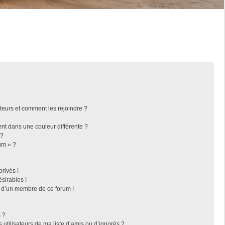
ateurs et comment les rejoindre ?
t dans une couleur différente ?
 ?
um » ?
rivés !
sirables !
f d’un membre de ce forum !
 ?
utilisateurs de ma liste d’amis ou d’ignorés ?