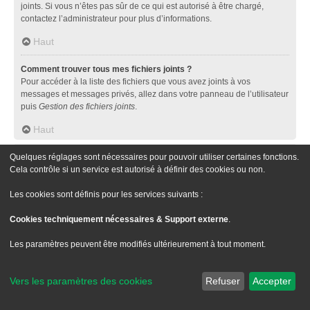
joints. Si vous n’êtes pas sûr de ce qui est autorisé à être chargé,
contactez l’administrateur pour plus d’informations.
Haut
Comment trouver tous mes fichiers joints ?
Pour accéder à la liste des fichiers que vous avez joints à vos
messages et messages privés, allez dans votre panneau de l’utilisateur
puis
Gestion des fichiers joints
.
Haut
Concernant phpBB
Quelques réglages sont nécessaires pour pouvoir utiliser certaines fonctions.
Cela contrôle si un service est autorisé à définir des cookies ou non.
Qui a développé ce logiciel de forum ?
Les cookies sont définis pour les services suivants :
Ce logiciel (dans sa version non modifiée) est développé et distribué
par
phpBB Limited
, qui en a les droits d’auteur. Il est publié sous la
Cookies techniquement nécessaires & Support externe
.
licence publique générale GNU version 2 (GPL-2.0) et peut être diffusé
librement. Pour plus d’informations, visitez la page «
Les paramètres peuvent être modifiés ultérieurement à tout moment.
À propos de phpBB
» (en anglais).
Haut
Vers les paramètres des cookies
Refuser
Accepter
Pourquoi la fonctionnalité X n’est pas disponible ?
Ce logiciel a été développé et mis sous licence par phpBB Limited. Si