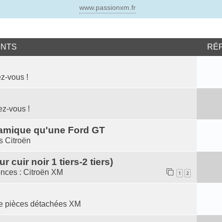
www.passionxm.fr
ENTS
RÉ
z-vous !
ez-vous !
namique qu'une Ford GT
s Citroën
cuir noir 1 tiers-2 tiers)
nces : Citroën XM
1
2
te pièces détachées XM