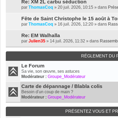
Re: XM 2L carbu séduction
par
ThomasCoq
» 20 juil. 2026, 10:15 » dans
Prése
Fête de Saint Christophe le 15 août à To
par
ThomasCoq
» 16 juil. 2026, 12:20 » dans
Rass
Re: EM Walhalla
par
Julien35
» 14 juil. 2026, 11:32 » dans
Rassemb
RÉGLEMENT DU F
Le Forum
Sa vie, son œuvre, ses astuces
Modérateur :
Groupe_Modérateur
Carte de dépannage / Blabla colis
Besoin d'un coup de main ?
Modérateur :
Groupe_Modérateur
PRÉSENTEZ VOUS ET P