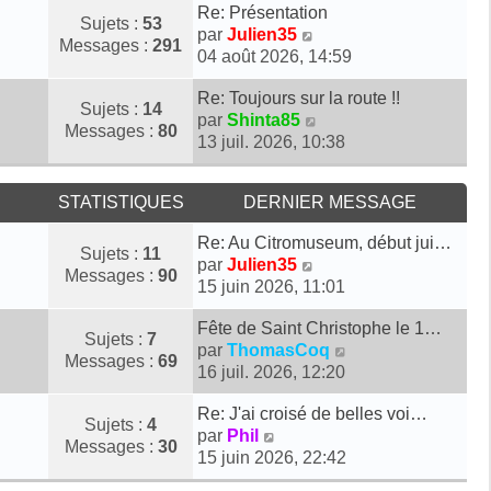
s
n
r
d
D
Re: Présentation
a
i
Sujets :
53
m
e
e
V
par
Julien35
g
e
Messages :
291
e
r
r
o
04 août 2026, 14:59
e
r
s
n
n
i
m
s
D
i
Re: Toujours sur la route !!
i
r
Sujets :
14
e
a
e
e
V
par
Shinta85
e
l
Messages :
80
s
g
r
r
o
13 juil. 2026, 10:38
r
e
s
e
n
m
i
m
d
a
i
e
r
e
e
g
STATISTIQUES
DERNIER MESSAGE
e
s
l
s
r
e
r
s
e
s
n
D
Re: Au Citromuseum, début jui…
m
a
d
a
i
Sujets :
11
e
V
par
Julien35
e
g
e
g
e
Messages :
90
r
o
15 juin 2026, 11:01
s
e
r
e
r
n
i
s
n
m
D
Fête de Saint Christophe le 1…
i
r
a
i
Sujets :
7
e
e
V
par
ThomasCoq
e
l
g
e
Messages :
69
s
r
o
16 juil. 2026, 12:20
r
e
e
r
s
n
i
m
d
m
a
D
Re: J'ai croisé de belles voi…
i
r
e
e
Sujets :
4
e
g
e
V
par
Phil
e
l
s
r
Messages :
30
s
e
r
o
15 juin 2026, 22:42
r
e
s
n
s
n
i
m
d
a
i