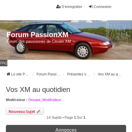
S’enregistrer
Connexion
Forum PassionXM
Forum des passionnés de Citroën XM
FAQ
Le site Passion XM
Forum Passion XM
Présentez vous et Présentez nous votre XM
Vos XM au quotidien
Vos XM au quotidien
Modérateur :
Groupe_Modérateur
Nouveau Sujet
14 Sujets • Page
1
Sur
1
Annonces