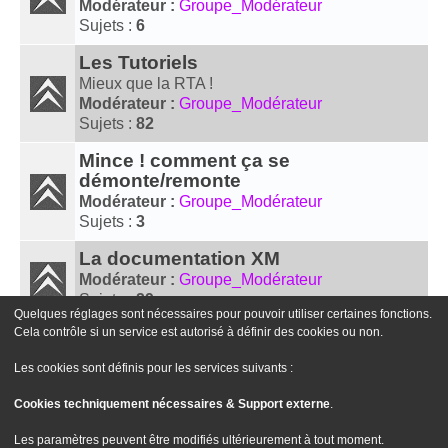
Modérateur :
Groupe_Modérateur
Sujets :
6
Les Tutoriels
Mieux que la RTA !
Modérateur :
Groupe_Modérateur
Sujets :
82
Mince ! comment ça se
démonte/remonte
Modérateur :
Groupe_Modérateur
Sujets :
3
La documentation XM
Modérateur :
Groupe_Modérateur
Sujets :
29
Quelques réglages sont nécessaires pour pouvoir utiliser certaines fonctions.
Cela contrôle si un service est autorisé à définir des cookies ou non.
Aller À
Les cookies sont définis pour les services suivants :
Cookies techniquement nécessaires & Support externe
.
Le site Passion XM
Forum Passion XM
Nous contacter
Les paramètres peuvent être modifiés ultérieurement à tout moment.