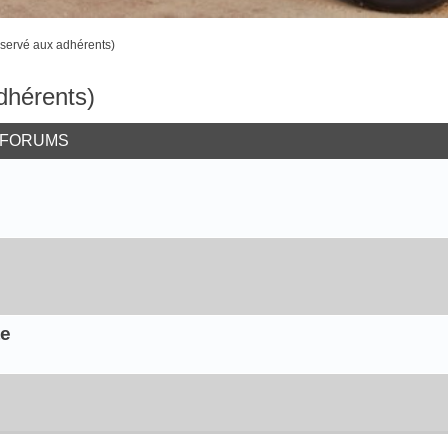
éservé aux adhérents)
dhérents)
-FORUMS
te