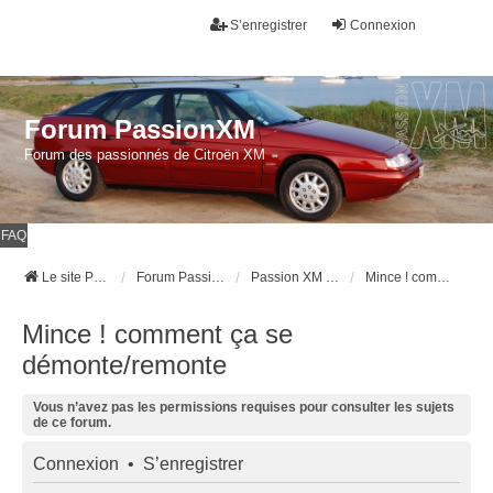
S’enregistrer
Connexion
Forum PassionXM
Forum des passionnés de Citroën XM
FAQ
Le site Passion XM
Forum Passion XM
Passion XM l'association (réservé aux adhérents)
Mince ! comment ça se démonte/remonte
Mince ! comment ça se
démonte/remonte
Vous n’avez pas les permissions requises pour consulter les sujets
de ce forum.
Connexion
•
S’enregistrer