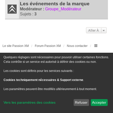
Les événements de la marque
Modérateur :
Groupe_Modérateur
Sujets :
3
Aller À
Le site Passion XM
Forum Passion XM
Nous contacter
Développé par
phpBB
® Forum Software © phpBB Limited
Quelques réglages sont nécessaires pour pouvoir utiliser certaines fonctions.
Traduit par
phpBB-fr.com
Cela contrôle si un service est autorisé à définir des cookies ou non.
Style
we_universal
created by INVENTEA & v12mike
Confidentialité
|
Conditions
Les cookies sont définis pour les services suivants :
Cookies techniquement nécessaires & Support externe
.
Les paramètres peuvent être modifiés ultérieurement à tout moment.
Vers les paramètres des cookies
Refuser
Accepter