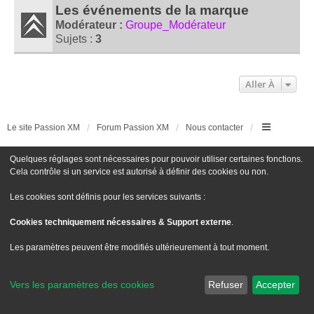
Les événements de la marque
Modérateur :
Groupe_Modérateur
Sujets :
3
Aller À
Le site Passion XM
Forum Passion XM
Nous contacter
Développé par
phpBB
® Forum Software © phpBB Limited
Quelques réglages sont nécessaires pour pouvoir utiliser certaines fonctions.
Traduit par
phpBB-fr.com
Cela contrôle si un service est autorisé à définir des cookies ou non.
Style
we_universal
created by INVENTEA & v12mike
Confidentialité
|
Conditions
Les cookies sont définis pour les services suivants :
Cookies techniquement nécessaires & Support externe
.
Les paramètres peuvent être modifiés ultérieurement à tout moment.
Vers les paramètres des cookies
Refuser
Accepter