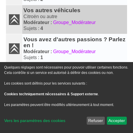
Vos autres véhicules
Citroën ou autre
Modérateur :
Groupe_Modérateur
Sujets :
4
Vous avez d'autres passions ? Parlez
en !
Modérateur :
Groupe_Modérateur
Sujets :
1
Quelques réglages sont nécessaires pour pouvoir utiliser certaines fonctions.
Cela contrôle si un service est autorisé à définir des cookies ou non.
Aller À
Les cookies sont définis pour les services suivants :
Cookies techniquement nécessaires & Support externe
.
Le site Passion XM
Forum Passion XM
Nous contacter
Les paramètres peuvent être modifiés ultérieurement à tout moment.
Développé par
phpBB
® Forum Software © phpBB Limited
Traduit par
phpBB-fr.com
Style
we_universal
created by INVENTEA & v12mike
Vers les paramètres des cookies
Refuser
Accepter
Confidentialité
|
Conditions