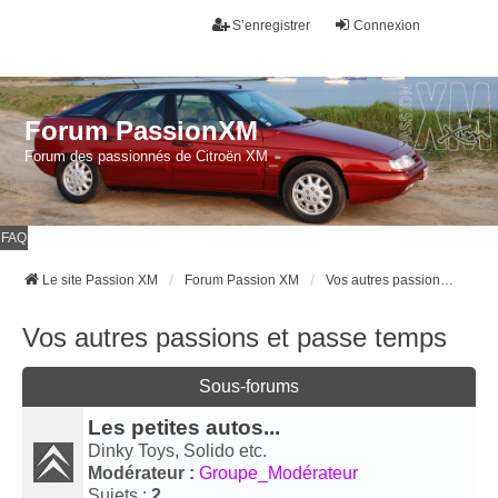
S’enregistrer
Connexion
Forum PassionXM
Forum des passionnés de Citroën XM
FAQ
Le site Passion XM
Forum Passion XM
Vos autres passions et passe temps
Vos autres passions et passe temps
Sous-forums
Les petites autos...
Dinky Toys, Solido etc.
Modérateur :
Groupe_Modérateur
Sujets :
2