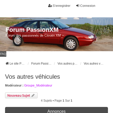
S’enregistrer
Connexion
Forum PassionXM
Forum des passionnés de Citroën XM
FAQ
Le site Passion XM
Forum Passion XM
Vos autres passions et passe temps
Vos autres véhicules
Vos autres véhicules
Modérateur :
Groupe_Modérateur
Nouveau Sujet
4 Sujets • Page
1
Sur
1
Annonces