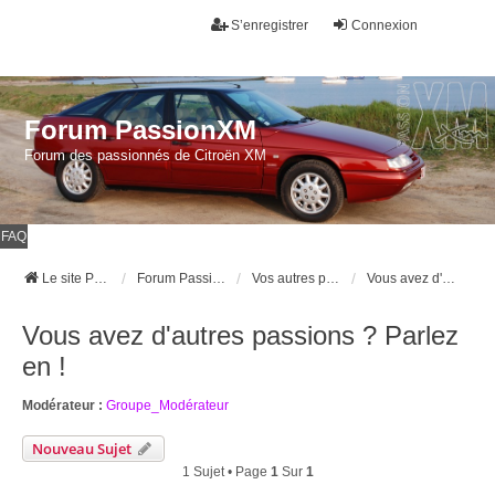
S’enregistrer
Connexion
Forum PassionXM
Forum des passionnés de Citroën XM
FAQ
Le site Passion XM
Forum Passion XM
Vos autres passions et passe temps
Vous avez d'autres passions ? Parlez en !
Vous avez d'autres passions ? Parlez
en !
Modérateur :
Groupe_Modérateur
Nouveau Sujet
1 Sujet • Page
1
Sur
1