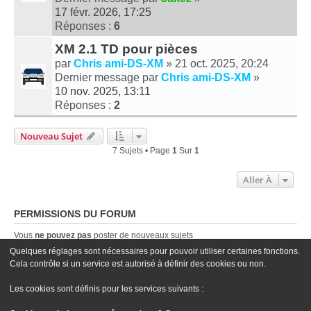
17 févr. 2026, 17:25
Réponses :
6
XM 2.1 TD pour pièces
par
Chris ami-DS-XM
» 21 oct. 2025, 20:24
Dernier message par
Chris ami-DS-XM
»
10 nov. 2025, 13:11
Réponses :
2
Nouveau Sujet
7 Sujets • Page
1
Sur
1
Aller À
PERMISSIONS DU FORUM
Vous
ne pouvez pas
poster de nouveaux sujets
Vous
ne pouvez pas
répondre aux sujets
Quelques réglages sont nécessaires pour pouvoir utiliser certaines fonctions.
Vous
ne pouvez pas
modifier vos messages
Cela contrôle si un service est autorisé à définir des cookies ou non.
Vous
ne pouvez pas
supprimer vos messages
Vous
ne pouvez pas
joindre des fichiers
Les cookies sont définis pour les services suivants :