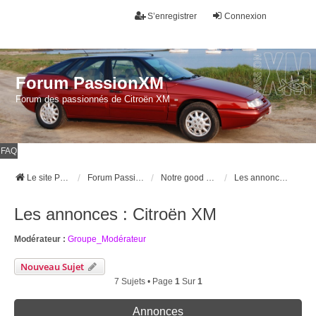
S’enregistrer
Connexion
Forum PassionXM
Forum des passionnés de Citroën XM
FAQ
Le site Passion XM
Forum Passion XM
Notre good corner !
Les annonces : Citroën XM
Les annonces : Citroën XM
Modérateur :
Groupe_Modérateur
Nouveau Sujet
7 Sujets • Page
1
Sur
1
Annonces