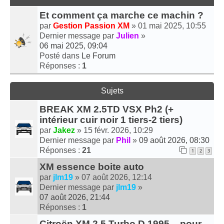
Et comment ça marche ce machin ?
par
Gestion Passion XM
» 01 mai 2025, 10:55
Dernier message par
Julien
»
06 mai 2025, 09:04
Posté dans
Le Forum
Réponses :
1
Sujets
BREAK XM 2.5TD VSX Ph2 (+
intérieur cuir noir 1 tiers-2 tiers)
par
Jakez
» 15 févr. 2026, 10:29
Dernier message par
Phil
»
09 août 2026, 08:30
Réponses :
21
1
2
3
XM essence boite auto
par
jlm19
» 07 août 2026, 12:14
Dernier message par
jlm19
»
07 août 2026, 21:44
Réponses :
1
Citroën XM 2.5 Turbo D 1995 – pour