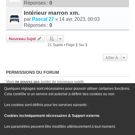
Réponses :
0
Intérieur marron xm.
par
Pascal 27
» 14 avr. 2023, 00:03
Réponses :
0
Nouveau Sujet
21 Sujets • Page
1
Sur
1
Aller À
PERMISSIONS DU FORUM
Vous
ne pouvez pas
poster de nouveaux sujets
Vous
ne pouvez pas
répondre aux sujets
Quelques réglages sont nécessaires pour pouvoir utiliser certaines fonctions.
Vous
ne pouvez pas
modifier vos messages
Cela contrôle si un service est autorisé à définir des cookies ou non.
Vous
ne pouvez pas
supprimer vos messages
Vous
ne pouvez pas
joindre des fichiers
Les cookies sont définis pour les services suivants :
Cookies techniquement nécessaires & Support externe
.
Le site Passion XM
Forum Passion XM
Nous contacter
Les paramètres peuvent être modifiés ultérieurement à tout moment.
Développé par
phpBB
® Forum Software © phpBB Limited