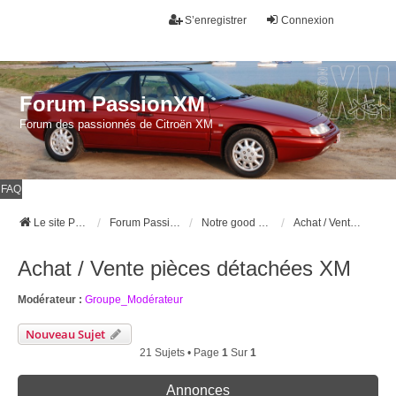
S’enregistrer
Connexion
Forum PassionXM
Forum des passionnés de Citroën XM
FAQ
Le site Passion XM
Forum Passion XM
Notre good corner !
Achat / Vente pièces détachées XM
Achat / Vente pièces détachées XM
Modérateur :
Groupe_Modérateur
Nouveau Sujet
21 Sujets • Page
1
Sur
1
Annonces