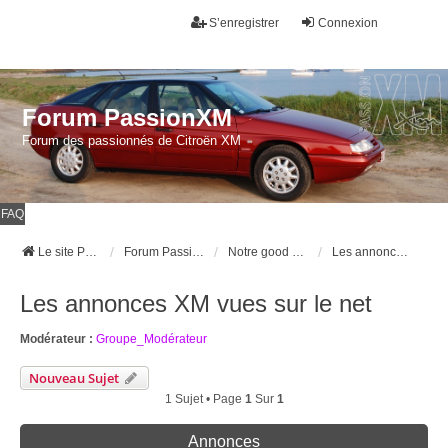
S’enregistrer
Connexion
Forum PassionXM
Forum des passionnés de Citroën XM
FAQ
Le site Passion XM
Forum Passion XM
Notre good corner !
Les annonces XM vues sur le net
Les annonces XM vues sur le net
Modérateur :
Groupe_Modérateur
Nouveau Sujet
1 Sujet • Page
1
Sur
1
Annonces