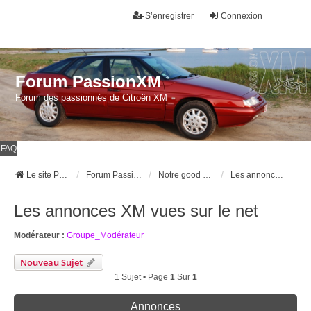
S’enregistrer
Connexion
Forum PassionXM
Forum des passionnés de Citroën XM
FAQ
Le site Passion XM
Forum Passion XM
Notre good corner !
Les annonces XM vues sur le net
Les annonces XM vues sur le net
Modérateur :
Groupe_Modérateur
Nouveau Sujet
1 Sujet • Page
1
Sur
1
Annonces