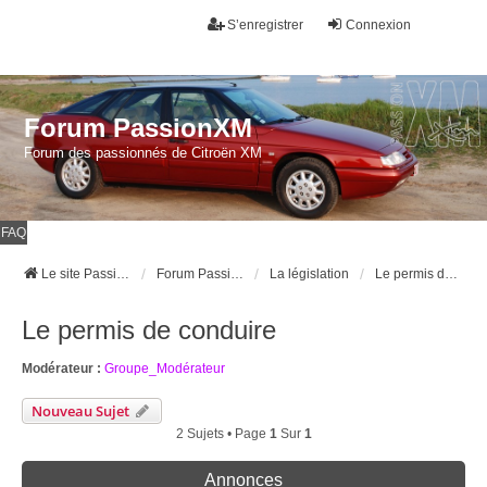
S’enregistrer
Connexion
Forum PassionXM
Forum des passionnés de Citroën XM
FAQ
Le site Passion XM
Forum Passion XM
La législation
Le permis de conduire
Le permis de conduire
Modérateur :
Groupe_Modérateur
Nouveau Sujet
2 Sujets • Page
1
Sur
1
Annonces