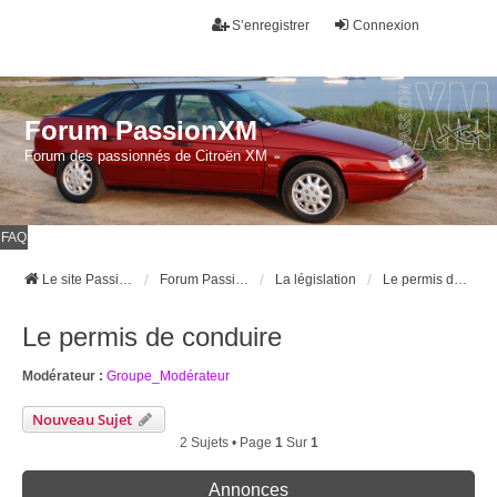
S’enregistrer
Connexion
Forum PassionXM
Forum des passionnés de Citroën XM
FAQ
Le site Passion XM
Forum Passion XM
La législation
Le permis de conduire
Le permis de conduire
Modérateur :
Groupe_Modérateur
Nouveau Sujet
2 Sujets • Page
1
Sur
1
Annonces