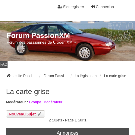
S’enregistrer
Connexion
Forum PassionXM
Forum des passionnés de Citroën XM
FAQ
Le site Passion XM
Forum Passion XM
La législation
La carte grise
La carte grise
Modérateur :
Groupe_Modérateur
Nouveau Sujet
2 Sujets • Page
1
Sur
1
Annonces