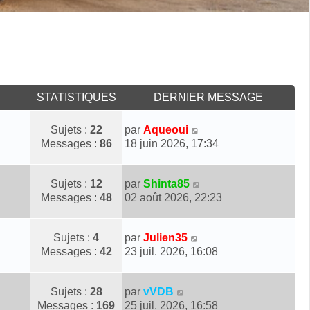
STATISTIQUES
DERNIER MESSAGE
D
V
Sujets :
22
par
Aqueoui
e
o
Messages :
86
18 juin 2026, 17:34
r
i
n
r
D
V
Sujets :
12
par
Shinta85
i
l
e
o
Messages :
48
02 août 2026, 22:23
e
e
r
i
r
d
n
r
m
e
D
V
Sujets :
4
par
Julien35
i
l
e
r
e
o
Messages :
42
23 juil. 2026, 16:08
e
e
s
n
r
i
r
d
s
i
n
r
m
e
a
e
D
V
Sujets :
28
par
vVDB
i
l
e
r
g
r
e
o
Messages :
169
25 juil. 2026, 16:58
e
e
s
n
e
m