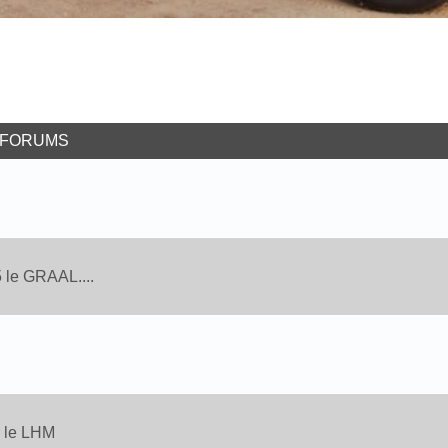
-FORUMS
 le GRAAL....
r le LHM