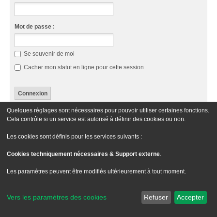
Mot de passe :
Se souvenir de moi
Cacher mon statut en ligne pour cette session
Quelques réglages sont nécessaires pour pouvoir utiliser certaines fonctions.
Cette catégorie n’a pas de forum.
Cela contrôle si un service est autorisé à définir des cookies ou non.
Aller À
Les cookies sont définis pour les services suivants :
Cookies techniquement nécessaires & Support externe
.
Le site Passion XM
Forum Passion XM
Nous contacter
Les paramètres peuvent être modifiés ultérieurement à tout moment.
Développé par
phpBB
® Forum Software © phpBB Limited
Traduit par
phpBB-fr.com
Vers les paramètres des cookies
Refuser
Accepter
Style
we_universal
created by INVENTEA & v12mike
Confidentialité
|
Conditions