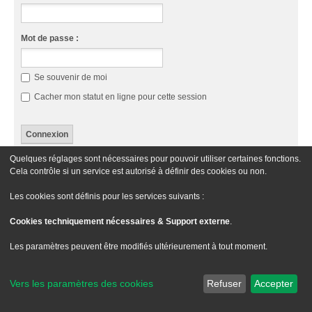
Mot de passe :
Se souvenir de moi
Cacher mon statut en ligne pour cette session
Quelques réglages sont nécessaires pour pouvoir utiliser certaines fonctions.
Cette catégorie n’a pas de forum.
Cela contrôle si un service est autorisé à définir des cookies ou non.
Aller À
Les cookies sont définis pour les services suivants :
Cookies techniquement nécessaires & Support externe
.
Le site Passion XM
Forum Passion XM
Nous contacter
Les paramètres peuvent être modifiés ultérieurement à tout moment.
Développé par
phpBB
® Forum Software © phpBB Limited
Traduit par
phpBB-fr.com
Vers les paramètres des cookies
Refuser
Accepter
Style
we_universal
created by INVENTEA & v12mike
Confidentialité
|
Conditions