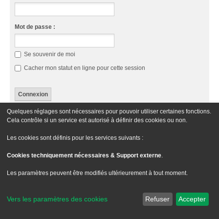
Mot de passe :
Se souvenir de moi
Cacher mon statut en ligne pour cette session
Quelques réglages sont nécessaires pour pouvoir utiliser certaines fonctions.
Cette catégorie n’a pas de forum.
Cela contrôle si un service est autorisé à définir des cookies ou non.
Aller À
Les cookies sont définis pour les services suivants :
Cookies techniquement nécessaires & Support externe
.
Le site Passion XM
Forum Passion XM
Nous contacter
Les paramètres peuvent être modifiés ultérieurement à tout moment.
Développé par
phpBB
® Forum Software © phpBB Limited
Traduit par
phpBB-fr.com
Vers les paramètres des cookies
Refuser
Accepter
Style
we_universal
created by INVENTEA & v12mike
Confidentialité
|
Conditions