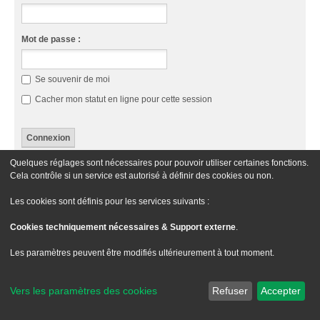
Mot de passe :
Se souvenir de moi
Cacher mon statut en ligne pour cette session
Quelques réglages sont nécessaires pour pouvoir utiliser certaines fonctions.
Cette catégorie n’a pas de forum.
Cela contrôle si un service est autorisé à définir des cookies ou non.
Aller À
Les cookies sont définis pour les services suivants :
Cookies techniquement nécessaires & Support externe
.
Le site Passion XM
Forum Passion XM
Nous contacter
Les paramètres peuvent être modifiés ultérieurement à tout moment.
Développé par
phpBB
® Forum Software © phpBB Limited
Traduit par
phpBB-fr.com
Vers les paramètres des cookies
Refuser
Accepter
Style
we_universal
created by INVENTEA & v12mike
Confidentialité
|
Conditions