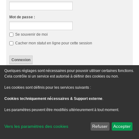
Mot de passe :
Se souvenir de moi
Cacher mon statut en ligne pour cette session
Quelques réglages sont nécessaires pour pouvoir utiliser certaines fonctions.
Cette catégorie n’a pas de forum.
Cela contrôle si un service est autorisé à définir des cookies ou non.
Aller À
Les cookies sont définis pour les services suivants :
Cookies techniquement nécessaires & Support externe
.
Le site Passion XM
Forum Passion XM
Nous contacter
Les paramètres peuvent être modifiés ultérieurement à tout moment.
Développé par
phpBB
® Forum Software © phpBB Limited
Traduit par
phpBB-fr.com
Vers les paramètres des cookies
Refuser
Accepter
Style
we_universal
created by INVENTEA & v12mike
Confidentialité
|
Conditions