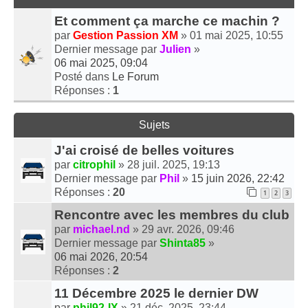
Et comment ça marche ce machin ?
par
Gestion Passion XM
» 01 mai 2025, 10:55
Dernier message par
Julien
»
06 mai 2025, 09:04
Posté dans
Le Forum
Réponses :
1
Sujets
J'ai croisé de belles voitures
par
citrophil
» 28 juil. 2025, 19:13
Dernier message par
Phil
»
15 juin 2026, 22:42
Réponses :
20
1
2
3
Rencontre avec les membres du club
par
michael.nd
» 29 avr. 2026, 09:46
Dernier message par
Shinta85
»
06 mai 2026, 20:54
Réponses :
2
11 Décembre 2025 le dernier DW
par
phil92-IX
» 21 déc. 2025, 23:44