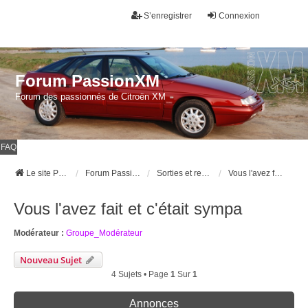
S’enregistrer
Connexion
Forum PassionXM
Forum des passionnés de Citroën XM
FAQ
Le site Passion XM
Forum Passion XM
Sorties et rencontres
Vous l'avez fait et c'était sympa
Vous l'avez fait et c'était sympa
Modérateur :
Groupe_Modérateur
Nouveau Sujet
4 Sujets • Page
1
Sur
1
Annonces