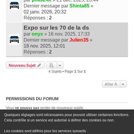
Dernier message par
Shinta85
»
02 janv. 2026, 20:32
Réponses :
2
Expo sur les 70 de la ds
par
onyx
» 16 nov. 2025, 17:33
Dernier message par
Julien35
»
18 nov. 2025, 12:01
Réponses :
2
Nouveau Sujet
4 Sujets • Page
1
Sur
1
Aller À
PERMISSIONS DU FORUM
Vous
ne pouvez pas
poster de nouveaux sujets
Vous
ne pouvez pas
répondre aux sujets
Quelques réglages sont nécessaires pour pouvoir utiliser certaines fonctions.
Vous
ne pouvez pas
modifier vos messages
Cela contrôle si un service est autorisé à définir des cookies ou non.
Vous
ne pouvez pas
supprimer vos messages
Vous
ne pouvez pas
joindre des fichiers
Les cookies sont définis pour les services suivants :