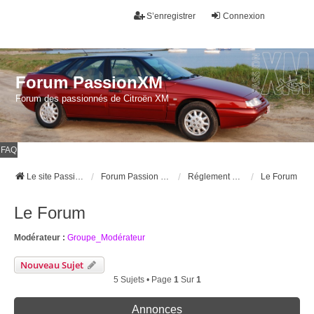
S’enregistrer
Connexion
Forum PassionXM
Forum des passionnés de Citroën XM
FAQ
Le site Passion XM
Forum Passion XM
Réglement du forum et du Club.
Le Forum
Le Forum
Modérateur :
Groupe_Modérateur
Nouveau Sujet
5 Sujets • Page
1
Sur
1
Annonces