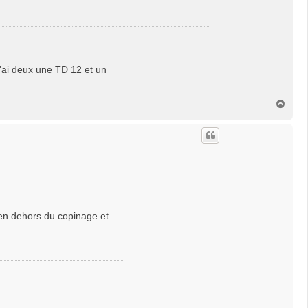
'ai deux une TD 12 et un
H
a
u
t
T en dehors du copinage et