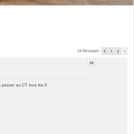
1
2
3
Précédente
24 Messages
la passer au CT tous les 5