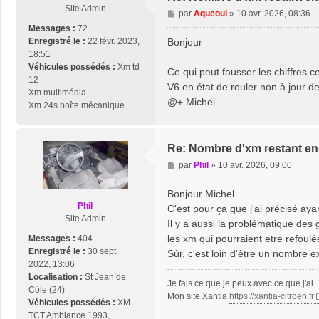
Site Admin
M
par
Aqueoui
»
10 avr. 2026, 08:36
e
Messages :
72
s
Enregistré le :
22 févr. 2023,
Bonjour
s
18:51
a
Véhicules possédés :
Xm td
Ce qui peut fausser les chiffres
g
12
V6 en état de rouler non à jour d
e
Xm multimédia
@+ Michel
Xm 24s boîte mécanique
Re: Nombre d'xm restant en 
M
par
Phil
»
10 avr. 2026, 09:00
e
s
Bonjour Michel
s
Phil
C'est pour ça que j'ai précisé aya
a
Site Admin
Il y a aussi la problématique des
g
les xm qui pourraient etre refoul
Messages :
404
e
Enregistré le :
30 sept.
Sûr, c'est loin d'être un nombre 
2022, 13:06
Localisation :
St Jean de
Je fais ce que je peux avec ce que j'ai
Côle (24)
Mon site Xantia
https://xantia-citroen.fr
Véhicules possédés :
XM
TCT Ambiance 1993,