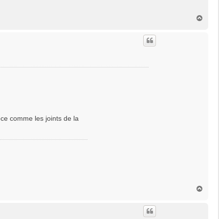
H
a
u
t
èce comme les joints de la
H
a
u
t