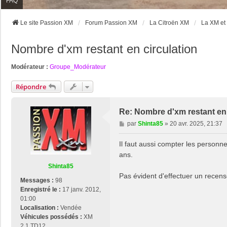
FAQ
Le site Passion XM
Forum Passion XM
La Citroën XM
La XM et 
Nombre d'xm restant en circulation
Modérateur :
Groupe_Modérateur
Répondre
Re: Nombre d'xm restant en 
M
par
Shinta85
»
20 avr. 2025, 21:37
e
s
Il faut aussi compter les personne
s
ans.
a
Shinta85
g
Pas évident d'effectuer un recens
e
Messages :
98
Enregistré le :
17 janv. 2012,
01:00
Localisation :
Vendée
Véhicules possédés :
XM
2.1 TD12