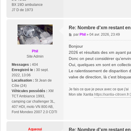
BX 19D ambulance
J7 D de 1973
Re: Nombre d'xm restant en 
M
par
Phil
»
04 avr. 2026, 23:49
e
s
Bonjour
s
Phil
2026 et résultats des xm ayant p
a
Site Admin
Donc on peut considérer qu'envir
g
Oui, quelques xm sont en collect
Messages :
404
e
Enregistré le :
30 sept.
Le ralentissement de disparition 
2022, 13:06
valve de direction, là c'est bloqu
Localisation :
St Jean de
Côle (24)
Je fais ce que je peux avec ce que j'ai
Véhicules possédés :
XM
Mon site Xantia
https://xantia-citroen.fr
TCT Ambiance 1993,
camping car challenger 3L,
407 HDI, moto VN 800 AB,
Ford Mondeo 2007 2.0 CDTI
Aqueoui
Re: Nombre d'xm restant en 