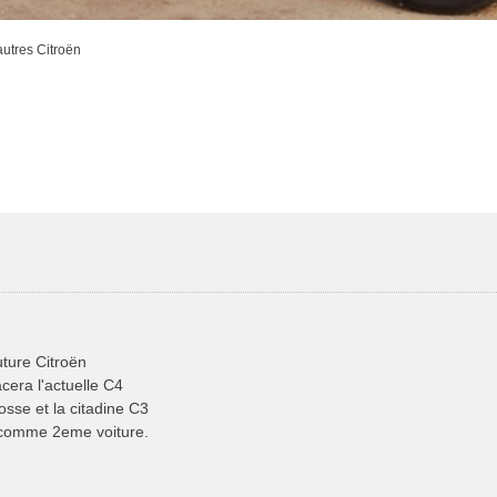
autres Citroën
future Citroën
acera l'actuelle C4
osse et la citadine C3
r comme 2eme voiture.