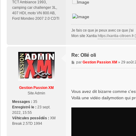
TCT Ambiance 1993,
camping car challenger 3L,
407 HDI, moto VN 800 AB,
Ford Mondeo 2007 2.0 CDTI
Je fais ce que je peux avec ce que j'ai
Mon site Xantia
https://xantia-citroen.fr
Re: Ollé oli
M
par
Gestion Passion XM
»
29 août 
e
s
s
a
Gestion Passion XM
g
Vous avez dit bizarre comme c'est
Site Admin
e
Voilà une vidéo dailymotion qui 
Messages :
35
Enregistré le :
23 sept.
2022, 15:55
Véhicules possédés :
XM
Break 2.5TD 1994