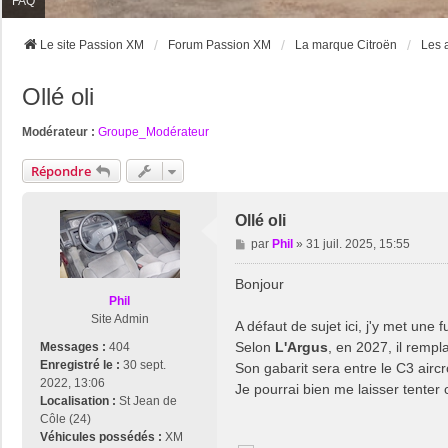
FAQ
Le site Passion XM
Forum Passion XM
La marque Citroën
Les 
Ollé oli
Modérateur :
Groupe_Modérateur
Répondre
Ollé oli
M
par
Phil
»
31 juil. 2025, 15:55
e
s
Bonjour
s
Phil
a
Site Admin
A défaut de sujet ici, j'y met une 
g
Selon
L'Argus
, en 2027, il rempl
Messages :
404
e
Enregistré le :
30 sept.
Son gabarit sera entre le C3 aircr
2022, 13:06
Je pourrai bien me laisser tente
Localisation :
St Jean de
Côle (24)
Véhicules possédés :
XM