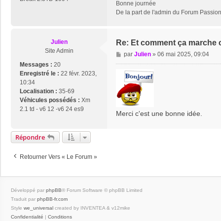
Bonne journée
De la part de l'admin du Forum Passi
Julien
Re: Et comment ça marche 
Site Admin
M
par
Julien
»
06 mai 2025, 09:04
e
Messages :
20
s
Enregistré le :
22 févr. 2023,
s
10:34
a
Localisation :
35-69
g
Véhicules possédés :
Xm
e
2.1 td - v6 12 -v6 24 es9
Merci c'est une bonne idée.
Répondre
Retourner Vers « Le Forum »
Développé par
phpBB
® Forum Software © phpBB Limited
Traduit par
phpBB-fr.com
Style
we_universal
created by INVENTEA & v12mike
Confidentialité
|
Conditions