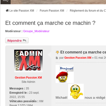
FAQ
Le site Passion XM
Forum Passion XM
Réglement du forum et du C
Et comment ça marche ce machin ?
Modérateur :
Groupe_Modérateur
Répondre
Et comment ça marche c
M
par
Gestion Passion XM
»
01 mai 2
e
s
s
a
Gestion Passion XM
g
Site Admin
e
Messages :
35
Enregistré le :
23 sept.
2022, 15:55
Michaël
nous a rédigé 
Véhicules possédés :
XM
Break 2.5TD 1994