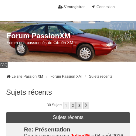
S’enregistrer
Connexion
Forum PassionXM
Forum des passionnés de Citroën XM
FAQ
Le site Passion XM
Forum Passion XM
Sujets récents
Sujets récents
1
2
3
Suivante
30 Sujets
Sujets récents
Re: Présentation
Dernier message par
Julien35
«
04 août 2026,