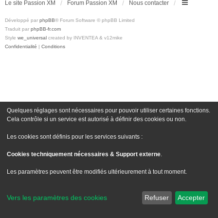
Le site Passion XM
Forum Passion XM
Nous contacter
Développé par
phpBB
® Forum Software © phpBB Limited
Traduit par
phpBB-fr.com
Style
we_universal
created by INVENTEA & v12mike
Confidentialité
|
Conditions
Quelques réglages sont nécessaires pour pouvoir utiliser certaines fonctions.
Cela contrôle si un service est autorisé à définir des cookies ou non.
Les cookies sont définis pour les services suivants :
Cookies techniquement nécessaires & Support externe
.
Les paramètres peuvent être modifiés ultérieurement à tout moment.
Vers les paramètres des cookies
Refuser
Accepter