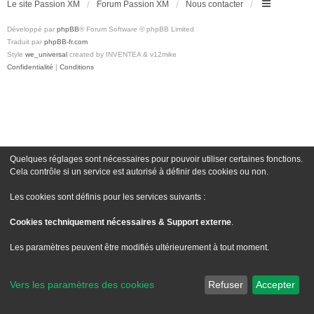
Le site Passion XM
Forum Passion XM
Nous contacter
Développé par
phpBB
® Forum Software © phpBB Limited
Traduit par
phpBB-fr.com
Style
we_universal
created by INVENTEA & v12mike
Confidentialité
|
Conditions
Quelques réglages sont nécessaires pour pouvoir utiliser certaines fonctions.
Cela contrôle si un service est autorisé à définir des cookies ou non.
Les cookies sont définis pour les services suivants :
Cookies techniquement nécessaires & Support externe
.
Les paramètres peuvent être modifiés ultérieurement à tout moment.
Vers les paramètres des cookies
Refuser
Accepter