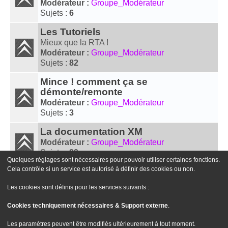
Modérateur :
Groupe_Modérateur
Sujets :
6
Les Tutoriels
Mieux que la RTA !
Modérateur :
Groupe_Modérateur
Sujets :
82
Mince ! comment ça se
démonte/remonte
Modérateur :
Groupe_Modérateur
Sujets :
3
La documentation XM
Modérateur :
Groupe_Modérateur
Sujets :
29
Quelques réglages sont nécessaires pour pouvoir utiliser certaines fonctions.
Cela contrôle si un service est autorisé à définir des cookies ou non.
Aller À
Les cookies sont définis pour les services suivants :
Cookies techniquement nécessaires & Support externe
.
Le site Passion XM
Forum Passion XM
Nous contacter
Les paramètres peuvent être modifiés ultérieurement à tout moment.