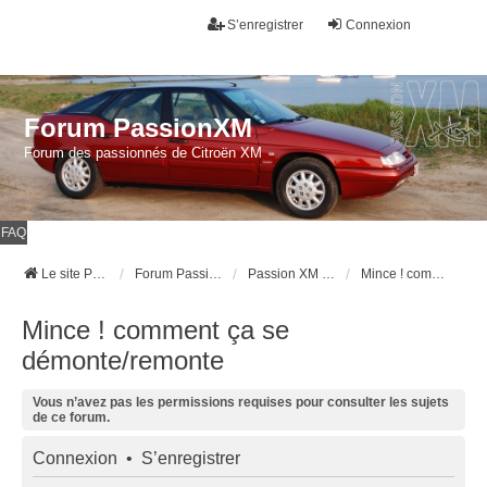
S’enregistrer
Connexion
Forum PassionXM
Forum des passionnés de Citroën XM
FAQ
Le site Passion XM
Forum Passion XM
Passion XM l'association (réservé aux adhérents)
Mince ! comment ça se démonte/remonte
Mince ! comment ça se
démonte/remonte
Vous n’avez pas les permissions requises pour consulter les sujets
de ce forum.
Connexion
•
S’enregistrer