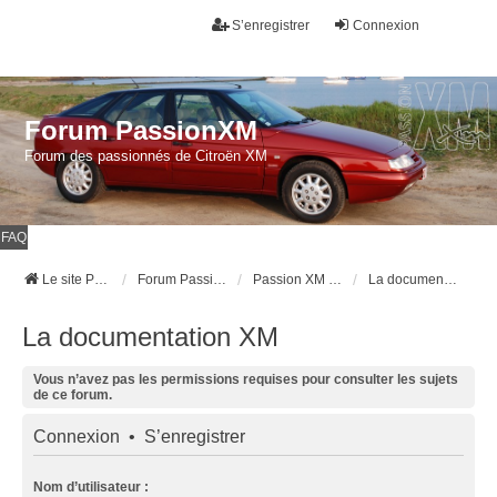
S’enregistrer
Connexion
Forum PassionXM
Forum des passionnés de Citroën XM
FAQ
Le site Passion XM
Forum Passion XM
Passion XM l'association (réservé aux adhérents)
La documentation XM
La documentation XM
Vous n’avez pas les permissions requises pour consulter les sujets
de ce forum.
Connexion
•
S’enregistrer
Nom d’utilisateur :