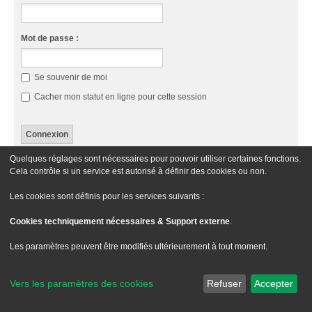
Mot de passe :
Se souvenir de moi
Cacher mon statut en ligne pour cette session
Quelques réglages sont nécessaires pour pouvoir utiliser certaines fonctions.
Cette catégorie n’a pas de forum.
Cela contrôle si un service est autorisé à définir des cookies ou non.
Aller À
Les cookies sont définis pour les services suivants :
Cookies techniquement nécessaires & Support externe
.
Le site Passion XM
Forum Passion XM
Nous contacter
Les paramètres peuvent être modifiés ultérieurement à tout moment.
Développé par
phpBB
® Forum Software © phpBB Limited
Traduit par
phpBB-fr.com
Vers les paramètres des cookies
Refuser
Accepter
Style
we_universal
created by INVENTEA & v12mike
Confidentialité
|
Conditions