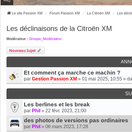
FAQ
Le site Passion XM
Forum Passion XM
La Citroën XM
Les décli
Les déclinaisons de la Citroën XM
Modérateur :
Groupe_Modérateur
Nouveau Sujet
ANN
Et comment ça marche ce machin ?
par
Gestion Passion XM
»
01 mai 2025, 10:55
» d
SU
Les berlines et les break
par
Phil
»
22 févr. 2023, 21:00
des photos de versions pas ordinaires
par
Phil
»
06 mars 2023, 17:28