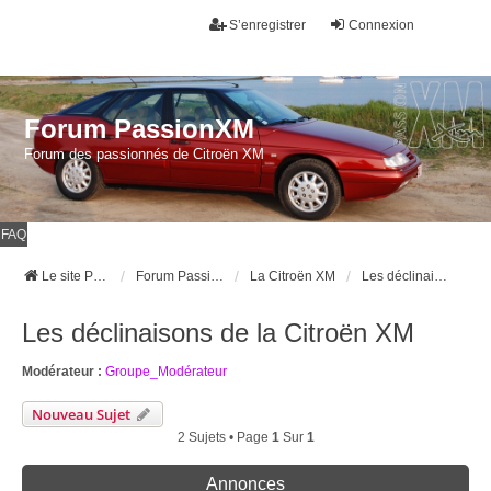
S’enregistrer
Connexion
Forum PassionXM
Forum des passionnés de Citroën XM
FAQ
Le site Passion XM
Forum Passion XM
La Citroën XM
Les déclinaisons de la Citroën XM
Les déclinaisons de la Citroën XM
Modérateur :
Groupe_Modérateur
Nouveau Sujet
2 Sujets • Page
1
Sur
1
Annonces