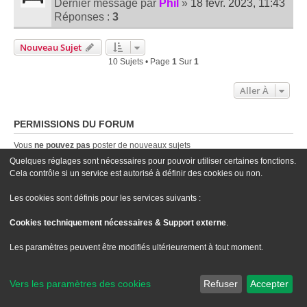
Dernier message par
Phil
»
18 févr. 2023, 11:43
Réponses :
3
Nouveau Sujet
10 Sujets • Page
1
Sur
1
Aller À
PERMISSIONS DU FORUM
Vous
ne pouvez pas
poster de nouveaux sujets
Vous
ne pouvez pas
répondre aux sujets
Quelques réglages sont nécessaires pour pouvoir utiliser certaines fonctions.
Vous
ne pouvez pas
modifier vos messages
Cela contrôle si un service est autorisé à définir des cookies ou non.
Vous
ne pouvez pas
supprimer vos messages
Vous
ne pouvez pas
joindre des fichiers
Les cookies sont définis pour les services suivants :
Cookies techniquement nécessaires & Support externe
.
Le site Passion XM
Forum Passion XM
Nous contacter
Les paramètres peuvent être modifiés ultérieurement à tout moment.
Développé par
phpBB
® Forum Software © phpBB Limited
Traduit par
phpBB-fr.com
Vers les paramètres des cookies
Refuser
Accepter
Style
we_universal
created by INVENTEA & v12mike
Confidentialité
|
Conditions