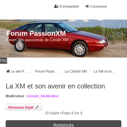
S’enregistrer
Connexion
Forum PassionXM
Forum des passionnés de Citroën XM
FAQ
Le site Passion XM
Forum Passion XM
La Citroën XM
La XM et son avenir en collection
La XM et son avenir en collection
Modérateur :
Groupe_Modérateur
Nouveau Sujet
10 Sujets • Page
1
Sur
1
Annonces