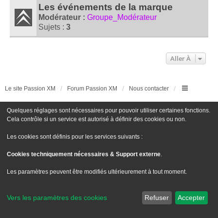
Les événements de la marque
Modérateur :
Groupe_Modérateur
Sujets :
3
Aller À
Le site Passion XM
Forum Passion XM
Nous contacter
Développé par
phpBB
® Forum Software © phpBB Limited
Quelques réglages sont nécessaires pour pouvoir utiliser certaines fonctions.
Traduit par
phpBB-fr.com
Cela contrôle si un service est autorisé à définir des cookies ou non.
Style
we_universal
created by INVENTEA & v12mike
Confidentialité
|
Conditions
Les cookies sont définis pour les services suivants :
Cookies techniquement nécessaires & Support externe
.
Les paramètres peuvent être modifiés ultérieurement à tout moment.
Vers les paramètres des cookies
Refuser
Accepter