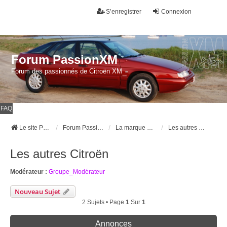
S’enregistrer
Connexion
Forum PassionXM
Forum des passionnés de Citroën XM
FAQ
Le site Passion XM
Forum Passion XM
La marque Citroën
Les autres Citroën
Les autres Citroën
Modérateur :
Groupe_Modérateur
Nouveau Sujet
2 Sujets • Page
1
Sur
1
Annonces