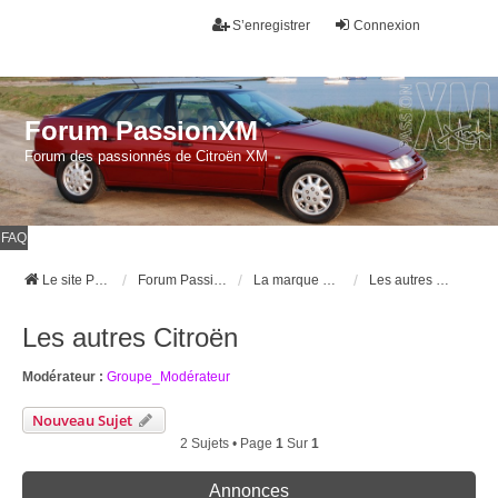
S’enregistrer
Connexion
Forum PassionXM
Forum des passionnés de Citroën XM
FAQ
Le site Passion XM
Forum Passion XM
La marque Citroën
Les autres Citroën
Les autres Citroën
Modérateur :
Groupe_Modérateur
Nouveau Sujet
2 Sujets • Page
1
Sur
1
Annonces