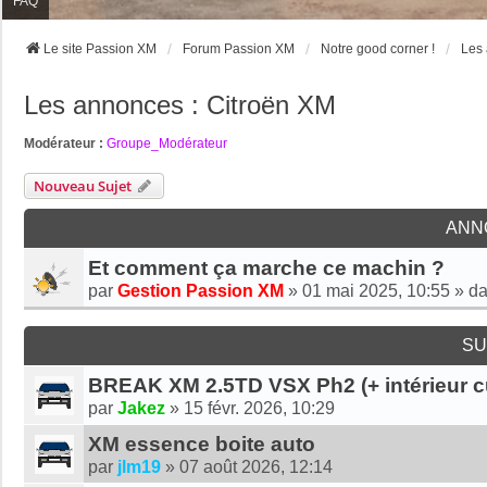
FAQ
Le site Passion XM
Forum Passion XM
Notre good corner !
Les 
Les annonces : Citroën XM
Modérateur :
Groupe_Modérateur
Nouveau Sujet
ANN
Et comment ça marche ce machin ?
par
Gestion Passion XM
»
01 mai 2025, 10:55
» d
SU
BREAK XM 2.5TD VSX Ph2 (+ intérieur cuir
par
Jakez
»
15 févr. 2026, 10:29
XM essence boite auto
par
jlm19
»
07 août 2026, 12:14