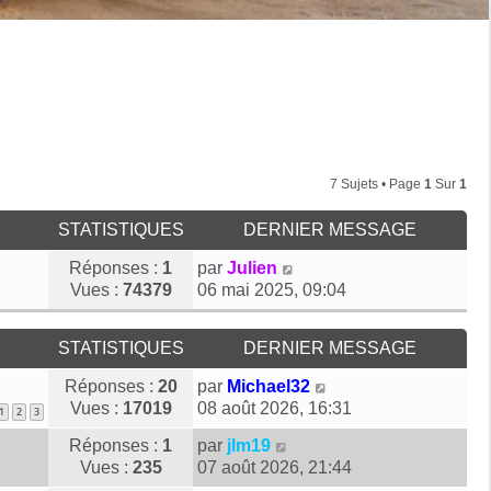
7 Sujets • Page
1
Sur
1
STATISTIQUES
DERNIER MESSAGE
D
Réponses :
1
par
Julien
e
Vues :
74379
06 mai 2025, 09:04
r
n
STATISTIQUES
DERNIER MESSAGE
i
e
D
Réponses :
20
par
Michael32
r
e
Vues :
17019
08 août 2026, 16:31
1
2
3
m
r
e
D
Réponses :
1
par
jlm19
n
s
e
Vues :
235
07 août 2026, 21:44
i
s
r