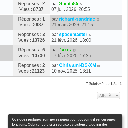
e
D
Réponses :
2
par
Shinta85
a
n
r
e
Vues :
8737
07 juil. 2026, 20:55
g
i
m
r
e
e
e
D
Réponses :
1
par
richard-sandrine
n
r
s
e
Vues :
2937
21 mars 2026, 21:15
i
m
s
r
e
e
D
Réponses :
3
par
spacemaster
a
n
r
s
e
Vues :
13726
21 févr. 2026, 18:00
g
i
m
s
r
e
e
e
D
Réponses :
6
par
Jakez
a
n
r
s
e
Vues :
14730
17 févr. 2026, 17:25
g
i
m
s
r
e
e
e
D
Réponses :
2
par
Chris ami-DS-XM
a
n
r
s
e
Vues :
21123
10 nov. 2025, 13:11
g
i
m
s
r
e
e
e
a
n
r
7 Sujets • Page
1
Sur
1
s
g
i
m
s
e
e
e
Aller À
a
r
s
g
m
s
e
e
a
s
g
Quelques réglages sont nécessaires pour pouvoir utiliser certaines
s
e
fonctions. Cela contrôle si un service est autorisé à définir des
a