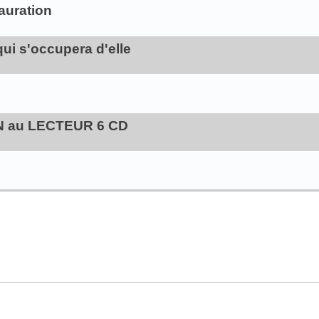
auration
i s'occupera d'elle
N au LECTEUR 6 CD