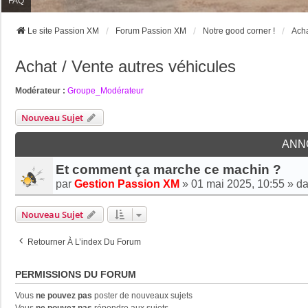
FAQ
Le site Passion XM
Forum Passion XM
Notre good corner !
Acha
Achat / Vente autres véhicules
Modérateur :
Groupe_Modérateur
Nouveau Sujet
ANN
Et comment ça marche ce machin ?
par
Gestion Passion XM
»
01 mai 2025, 10:55
» d
Nouveau Sujet
Retourner À L’index Du Forum
PERMISSIONS DU FORUM
Vous
ne pouvez pas
poster de nouveaux sujets
Vous
ne pouvez pas
répondre aux sujets