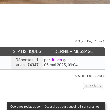
0 Sujet • Page
1
Sur
1
STATISTIQUES
DERNIER MESSAGE
D
Réponses :
1
par
Julien
e
Vues :
74347
06 mai 2025, 09:04
r
n
0 Sujet • Page
1
Sur
1
i
e
Aller À
r
m
e
s
Quelques réglages sont nécessaires pour pouvoir utiliser certaines
s