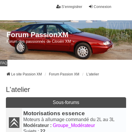
S’enregistrer
Connexion
Forum PassionXM
Forum des passionnés de Citroën XM
FAQ
Le site Passion XM
Forum Passion XM
L'atelier
L'atelier
Sous-forums
Motorisations essence
Moteurs à allumage commandé du 2L au 3L
Modérateur :
Groupe_Modérateur
Sujets :
22