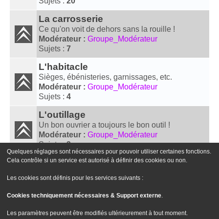
Sujets :
20
La carrosserie
Ce qu'on voit de dehors sans la rouille !
Modérateur :
Groupe_Modérateur
Sujets :
7
L'habitacle
Sièges, ébénisteries, garnissages, etc.
Modérateur :
Groupe_Modérateur
Sujets :
4
L'outillage
Un bon ouvrier a toujours le bon outil !
Modérateur :
Groupe_Modérateur
Sujets :
3
Quelques réglages sont nécessaires pour pouvoir utiliser certaines fonctions.
Cela contrôle si un service est autorisé à définir des cookies ou non.
Aller À
Les cookies sont définis pour les services suivants :
Cookies techniquement nécessaires & Support externe
.
Le site Passion XM
Forum Passion XM
Nous contacter
Les paramètres peuvent être modifiés ultérieurement à tout moment.