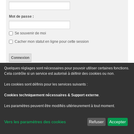
Mot de passe :
Se souvenir de moi
Cacher mon statut en ligne pour cette session
Quelques réglages sont nécessaires pour pouvoir utiliser certaines fonctions.
Cette catégorie n’a pas de forum.
Cela contrôle si un service est autorisé à définir des cookies ou non.
Aller À
Les cookies sont définis pour les services suivants :
Cookies techniquement nécessaires & Support externe
.
Le site Passion XM
Forum Passion XM
Nous contacter
Les paramètres peuvent être modifiés ultérieurement à tout moment.
Développé par
phpBB
® Forum Software © phpBB Limited
Traduit par
phpBB-fr.com
Vers les paramètres des cookies
Refuser
Accepter
Style
we_universal
created by INVENTEA & v12mike
Confidentialité
|
Conditions