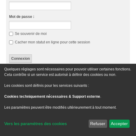
Mot de passe :
Se souvenir de moi
Cacher mon statut en ligne pour cette session
Quelques réglages sont nécessaires pour pouvoir utiliser certaines fonctions.
Cette catégorie n’a pas de forum.
Cela contrôle si un service est autorisé à définir des cookies ou non.
Aller À
Les cookies sont définis pour les services suivants :
Cookies techniquement nécessaires & Support externe
.
Le site Passion XM
Forum Passion XM
Nous contacter
Les paramètres peuvent être modifiés ultérieurement à tout moment.
Développé par
phpBB
® Forum Software © phpBB Limited
Traduit par
phpBB-fr.com
Vers les paramètres des cookies
Refuser
Accepter
Style
we_universal
created by INVENTEA & v12mike
Confidentialité
|
Conditions