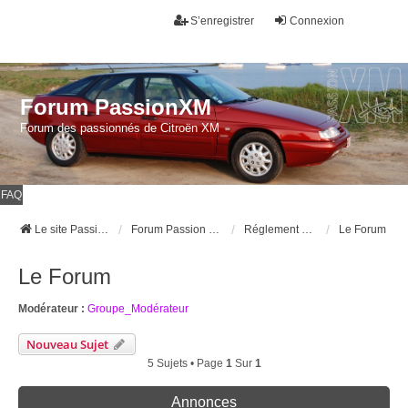
S’enregistrer
Connexion
Forum PassionXM
Forum des passionnés de Citroën XM
FAQ
Le site Passion XM
Forum Passion XM
Réglement du forum et du Club.
Le Forum
Le Forum
Modérateur :
Groupe_Modérateur
Nouveau Sujet
5 Sujets • Page
1
Sur
1
Annonces