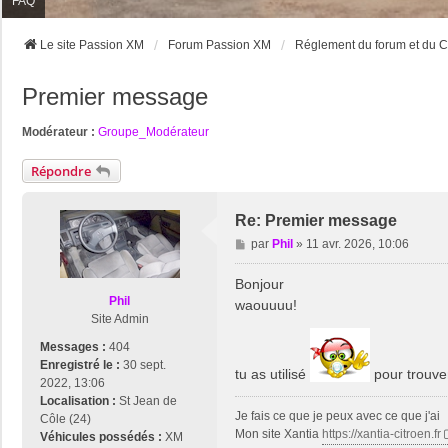
FAQ
Le site Passion XM
Forum Passion XM
Réglement du forum et du C
Premier message
Modérateur :
Groupe_Modérateur
Répondre
Re: Premier message
M
par
Phil
»
11 avr. 2026, 10:06
e
s
Bonjour
s
Phil
waouuuu!
a
Site Admin
g
Messages :
404
e
Enregistré le :
30 sept.
tu as utilisé
pour trouve
2022, 13:06
Localisation :
St Jean de
Je fais ce que je peux avec ce que j'ai
Côle (24)
Mon site Xantia
https://xantia-citroen.fr
Véhicules possédés :
XM