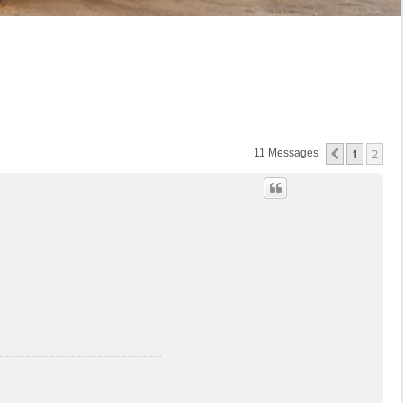
1
2
Précédent
11 Messages